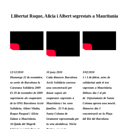
Llibertat Roque, Alicia i Albert segrestats a Mauritania
12/12/2010
10 juny 2010
3/02/2010
Diumenge 22 de novembre,
Cada dimecres Barcelona
1 i 3 de febrer, actes de
va sortir de Barcelona la
Acciò Solidària convoca
solidaritat amb el tres
Caravana Solidària 2009
una concentració per
segrestats a Mauritània.
El 29 de novembre de 2009
donar suport als
Dilluns dia 1 el ple
segrestaren als cooperants
cooperants segrestats a
de lAjuntament de Santa
de la ONG Barcelona Acció
Mauritània i les seves
Coloma aprova una moció.
Solidària, Albert Vilalta,
famílies. El 9 de juny,
Dimecres dia 3
Roque Pasqual i Alícia
Santa Coloma de
concentració en la Plaça
Gámez a Mauritània.
Gramenet representada per
del Rei del Barcelona
Al-Qaida del Magreb
la seva alcaldessa, Núria