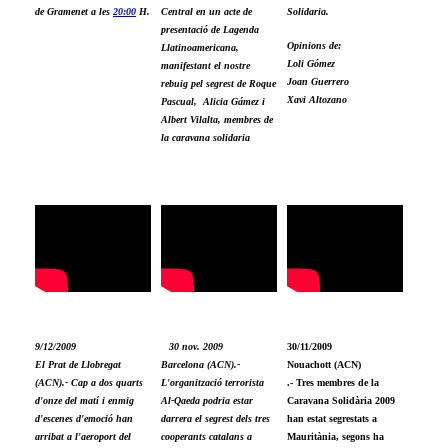
de Gramenet a les
20:00
H.
Central en un acte de
Solidaria.
presentació de Lagenda
Opinions de:
Llatinoamericana,
Loli Gómez
manifestant el nostre
Joan Guerrero
rebuig pel segrest de Roque
Xavi Altozano
Pascual, Alicia Gámez i
Albert Vilalta, membres de
la caravana solidaria
9/12/2009
30 nov. 2009
30/11/2009
El Prat de Llobregat
Barcelona (ACN).-
Nouachott (ACN)
(ACN).- Cap a dos quarts
L'organització terrorista
.- Tres membres de la
d'onze del matí i enmig
Al-Qaeda podria estar
Caravana Solidària 2009
d'escenes d'emoció han
darrera el segrest dels tres
han estat segrestats a
arribat a l'aeroport del
cooperants catalans a
Mauritània, segons ha