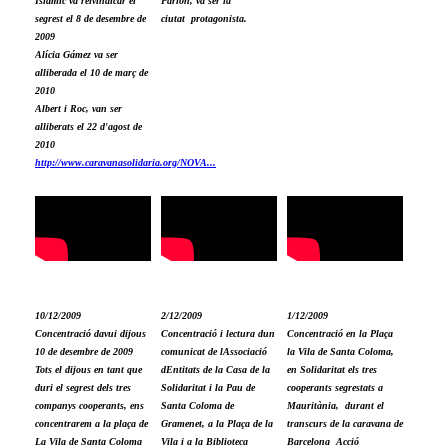
Islàmic va reivindicar el
Parlon, va ser la
segrest el 8 de desembre de
ciutat protagonista.
2009
Alícia Gámez va ser
alliberada el 10 de març de
2010
Albert i Roc, van ser
alliberats el 22 d'agost de
2010
http://www.caravanasolidaria.org/NOVA...
10/12/2009
2/12/2009
1/12/2009
Concentració davui dijous
Concentració i lectura dun
Concentració en la Plaça
10 de desembre de 2009
comunicat de lAssociació
la Vila de Santa Coloma,
Tots el dijous en tant que
dEntitats de la Casa de la
en Solidaritat els tres
duri el segrest dels tres
Solidaritat i la Pau de
cooperants segrestats a
companys cooperants, ens
Santa Coloma de
Mauritània, durant el
concentrarem a la plaça de
Gramenet, a la Plaça de la
transcurs de la caravana de
La Vila de Santa Coloma
Vila i a la Biblioteca
Barcelona Acció