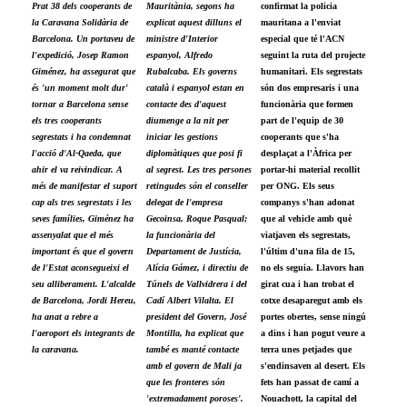
Prat 38 dels cooperants de
Mauritània, segons ha
confirmat la policia
la Caravana Solidària de
explicat aquest dilluns el
mauritana a l'enviat
Barcelona. Un portaveu de
ministre d'Interior
especial que té l'ACN
l'expedició, Josep Ramon
espanyol, Alfredo
seguint la ruta del projecte
Giménez, ha assegurat que
Rubalcaba. Els governs
humanitari. Els segrestats
és 'un moment molt dur'
català i espanyol estan en
són dos empresaris i una
tornar a Barcelona sense
contacte des d'aquest
funcionària que formen
els tres cooperants
diumenge a la nit per
part de l'equip de 30
segrestats i ha condemnat
iniciar les gestions
cooperants que s'ha
l'acció d'Al-Qaeda, que
diplomàtiques que posi fi
desplaçat a l'Àfrica per
ahir el va reivindicar. A
al segrest. Les tres persones
portar-hi material recollit
més de manifestar el suport
retingudes són el conseller
per ONG. Els seus
cap als tres segrestats i les
delegat de l'empresa
companys s'han adonat
seves famílies, Giménez ha
Gecoinsa, Roque Pasqual;
que al vehicle amb què
assenyalat que el més
la funcionària del
viatjaven els segrestats,
important és que el govern
Departament de Justícia,
l'últim d'una fila de 15,
de l'Estat aconsegueixi el
Alícia Gámez, i directiu de
no els seguia. Llavors han
seu alliberament. L'alcalde
Túnels de Vallvidrera i del
girat cua i han trobat el
de Barcelona, Jordi Hereu,
Cadí Albert Vilalta. El
cotxe desaparegut amb els
ha anat a rebre a
president del Govern, José
portes obertes, sense ningú
l'aeroport els integrants de
Montilla, ha explicat que
a dins i han pogut veure a
la caravana.
també es manté contacte
terra unes petjades que
amb el govern de Mali ja
s'endinsaven al desert. Els
que les fronteres són
fets han passat de camí a
'extremadament poroses'.
Nouachott, la capital del