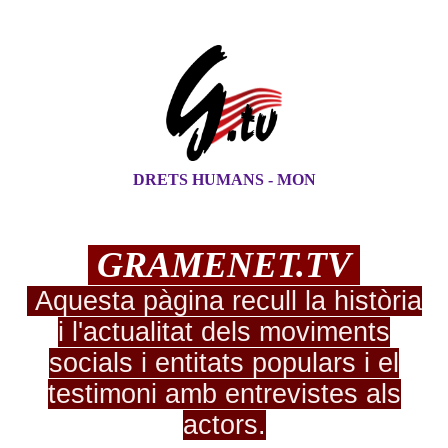
DRETS HUMANS - MON
G
RAME
NE
T.TV
Aquesta pàgina recull la història
i l'actualitat dels moviments
socials i entitats populars i el
testimoni amb entrevistes als
actors.