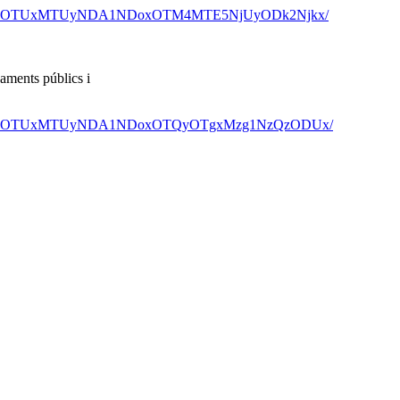
fSTM4NTE3OTUxMTUyNDA1NDoxOTM4MTE5NjUyODk2Njkx/
aments públics i
fSTM4NTE3OTUxMTUyNDA1NDoxOTQyOTgxMzg1NzQzODUx/