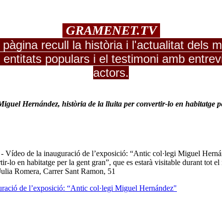
G
RAME
NE
T.TV
àgina recull la història i l'actualitat dels
i entitats populars i el testimoni amb entrev
actors.
Miguel Hernández, història de la lluita per convertir-lo en habitatge 
- Vídeo de la inauguració de l’exposició: “Antic col·legi Miguel Herná
rtir-lo en habitatge per la gent gran”, que es estarà visitable durant tot e
Julia Romera, Carrer Sant Ramon, 51
uració de l’exposició: “Antic col·legi Miguel Hernández"