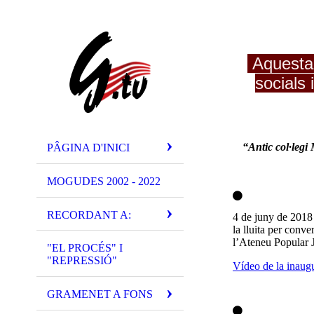
Aquesta p
socials 
“Antic col·legi 
PÂGINA D'INICI
MOGUDES 2002 - 2022
RECORDANT A:
4 de juny de 2018 
la lluita per conve
l’Ateneu Popular 
"EL PROCÉS" I
"REPRESSIÓ"
Vídeo de la inaug
GRAMENET A FONS