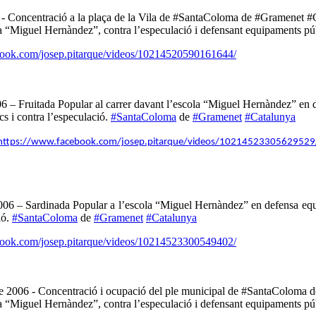
 - Concentració a la plaça de la Vila de #SantaColoma de #Gramenet #
a “Miguel Hernàndez”, contra l’especulació i defensant equipaments púb
book.com/josep.pitarque/videos/10214520590161644/
06 – Fruitada Popular al carrer davant l’escola “Miguel Hernàndez” en 
s i contra l’especulació.
#SantaColoma
de
#Gramenet
#Catalunya
https://www.facebook.com/josep.pitarque/videos/10214523305629529
006 – Sardinada Popular a l’escola “Miguel Hernàndez” en defensa equ
ió.
#SantaColoma
de
#Gramenet
#Catalunya
book.com/josep.pitarque/videos/10214523300549402/
 2006 - Concentració i ocupació del ple municipal de #SantaColoma 
a “Miguel Hernàndez”, contra l’especulació i defensant equipaments púb