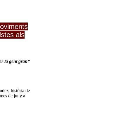
 moviments
istes als
per la gent gran”
ndez, història de
l mes de juny a