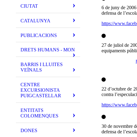
CIUTAT
6 de juny de 2006
defensa de l’escol
CATALUNYA
https://www.face
PUBLICACIONS
27 de juliol de 20
DRETS HUMANS - MON
equipaments públic
BARRIS I LLUITES
VEÏNALS
CENTRE
22 d’octubre de 2
EXCURSIONISTA
contra l’especulac
PUIGCASTELLAR
https://www.face
ENTITATS
COLOMENQUES
30 de novembre de
DONES
defensa de l’escol