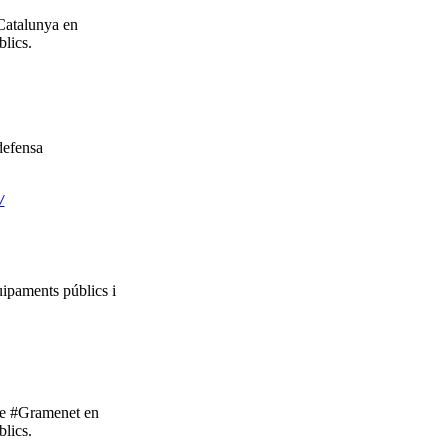
Catalunya en
lics.
defensa
/
ipaments públics i
de #Gramenet en
lics.