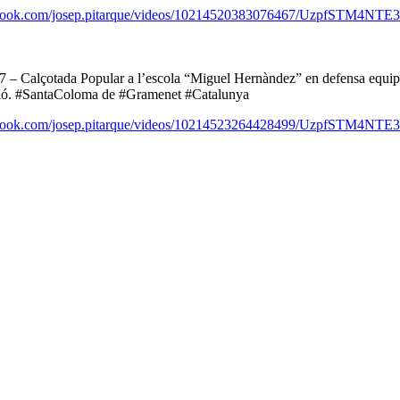
cebook.com/josep.pitarque/videos/10214520383076467/Uzp
07 – Calçotada Popular a l’escola “Miguel Hernàndez” en defensa equip
ció. #SantaColoma de #Gramenet #Catalunya
cebook.com/josep.pitarque/videos/10214523264428499/Uzp