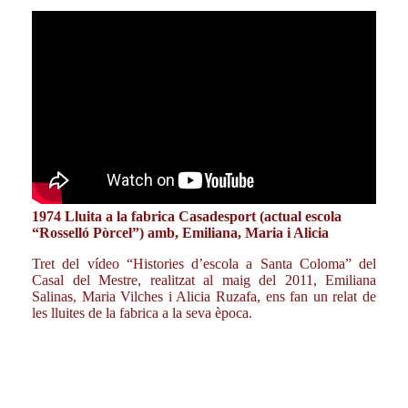
1974 Lluita a la fabrica Casadesport (actual escola
“Rosselló Pòrcel”) amb, Emiliana, Maria i Alicia
Tret del vídeo “Histories d’escola a Santa Coloma” del
Casal del Mestre, realitzat al maig del 2011, Emiliana
Salinas, Maria Vilches i Alicia Ruzafa, ens fan un relat de
les lluites de la fabrica a la seva època.