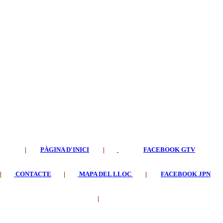
|
PÀGINA D'INICI
|
FACEBOOK GTV
|
CONTACTE
|
MAPA DEL LLOC
|
FACEBOOK JPN
|