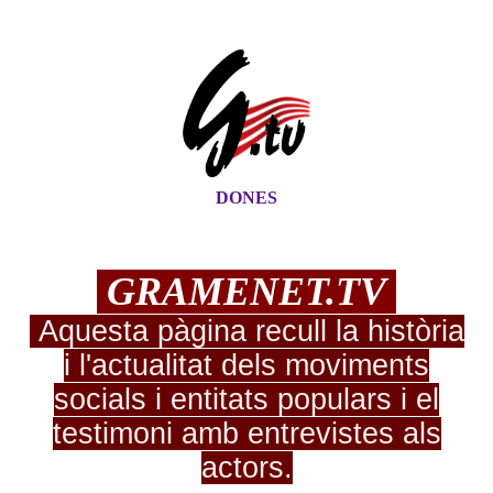
DONES
G
RAME
NE
T.TV
Aquesta pàgina recull la història
i l'actualitat dels moviments
socials i entitats populars i el
testimoni amb entrevistes als
actors.